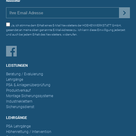
Newsletter
Ja, ich stimme dem Erhalt eines E-Mail Newsletters der HOEHENWERKSTATT GmbH,
gesendet an meine oben genannte E-Mail-Adresse zu. Ich kann diese Einwilligung jederzeit
und auch bei jedem Erhalt des Newsletters, widerrufen.
LEISTUNGEN
Beratung / Evaluierung
Lehrgänge
PSA & Anlagenüberprüfung
Produktverkauf
Montage Sicherungssysteme
Industrieklettern
Sicherungsdienst
LEHRGÄNGE
PSA Lehrgänge
Höhenrettung / Intervention