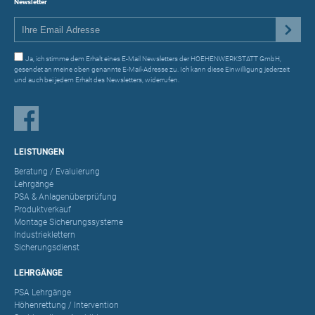
Newsletter
Ja, ich stimme dem Erhalt eines E-Mail Newsletters der HOEHENWERKSTATT GmbH,
gesendet an meine oben genannte E-Mail-Adresse zu. Ich kann diese Einwilligung jederzeit
und auch bei jedem Erhalt des Newsletters, widerrufen.
LEISTUNGEN
Beratung / Evaluierung
Lehrgänge
PSA & Anlagenüberprüfung
Produktverkauf
Montage Sicherungssysteme
Industrieklettern
Sicherungsdienst
LEHRGÄNGE
PSA Lehrgänge
Höhenrettung / Intervention