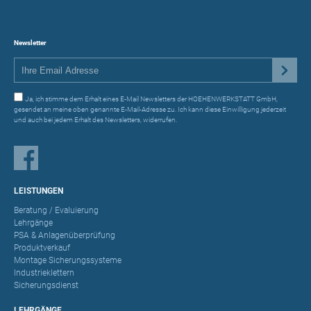
Newsletter
Ja, ich stimme dem Erhalt eines E-Mail Newsletters der HOEHENWERKSTATT GmbH,
gesendet an meine oben genannte E-Mail-Adresse zu. Ich kann diese Einwilligung jederzeit
und auch bei jedem Erhalt des Newsletters, widerrufen.
LEISTUNGEN
Beratung / Evaluierung
Lehrgänge
PSA & Anlagenüberprüfung
Produktverkauf
Montage Sicherungssysteme
Industrieklettern
Sicherungsdienst
LEHRGÄNGE