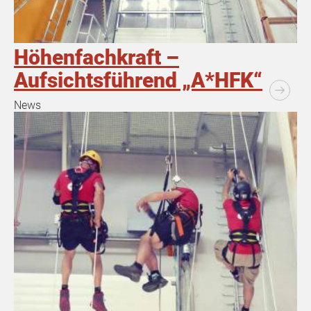
Höhenfachkraft –
Aufsichtsführend „A*HFK“
News