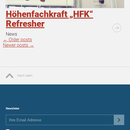
Höhenfachkraft „HFK“
Refresher
News
←
Older posts
Newer posts
→
Nach oben
Newsletter