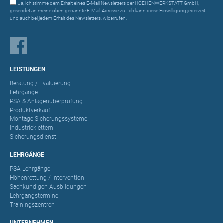
Ja, ich stimme dem Erhalt eines E-Mail Newsletters der HOEHENWERKSTATT GmbH,
gesendet an meine oben genannte E-Mail-Adresse zu. Ich kann diese Einwilligung jederzeit
und auch bei jedem Erhalt des Newsletters, widerrufen.
LEISTUNGEN
Beratung / Evaluierung
Lehrgänge
PSA & Anlagenüberprüfung
Produktverkauf
Montage Sicherungssysteme
Industrieklettern
Sicherungsdienst
LEHRGÄNGE
PSA Lehrgänge
Höhenrettung / Intervention
Sachkundigen Ausbildungen
Lehrgangstermine
Trainingszentren
UNTERNEHMEN